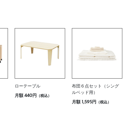
ローテーブル
布団６点セット（シング
ルベッド用）
月額
440円
（税込）
月額
1,595円
（税込）