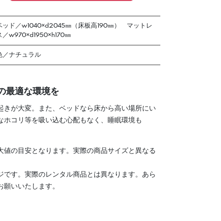
ベッド／w1040×d2045㎜（床板高190㎜） マットレ
ス／w970×d1950×h170㎜
色／ナチュラル
の最適な環境を
起きが大変。また、ベッドなら床から高い場所にい
なホコリ等を吸い込む心配もなく、睡眠環境も
大値の目安となります。実際の商品サイズと異なる
ジです。実際のレンタル商品とは異なります。あら
お願いいたします。